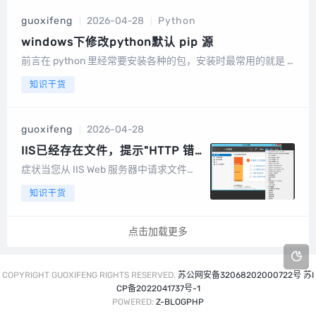
行验资注销，下面就说说我是如何无对公
guoxifeng
2026-04-28
Python
账号注销微信公众号和小程序的。1、首先
在微信...
windows下修改python默认 pip 源
前言在 python 里经常要安装各种的包，安装时最常用的就是 pi
p，pip 默认从官网下载文件，而官网位于国外下载速度时快时
知识干货
慢，还经常断线，所以国内的体验并不太好，解决以上问题的
办法是把 pip 源换成国内的。最常用的并...
guoxifeng
2026-04-28
IIS已经存在文件，提示"HTTP 错
误 404 - 找不到文件或目录
症状当您从 IIS Web 服务器中请求文件
时，而该文件的扩展名不是 Web 服务器上
知识干货
已定义的 MIME类型，您将看到以下错误
消息：HTTP 错误 404 - 找不到文件或目
录。原因IIS 早期版本包含通配符 MIME 映
点击加载更多
射...
COPYRIGHT GUOXIFENG RIGHTS RESERVED.
苏公网安备32068202000722号
苏I
CP备2022041737号-1
POWERED:
Z-BLOGPHP