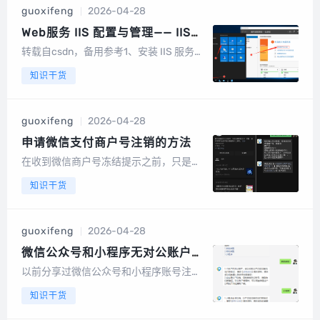
程序。它支持 Mac / Windows / Linux三
guoxifeng
2026-04-28
个系统，也就是...
Web服务 IIS 配置与管理—— IIS
的安装与基本配置
转载自csdn，备用参考1、安装 IIS 服务器
在Windows Server系统中，IIS角色是可
知识干货
选组件，默认情况下是没有安装的。1）打
开【服务器管理器】，单击【添加角色和
功能】。2）默认选择【基于角色或基于
guoxifeng
2026-04-28
功能的安装】，...
申请微信支付商户号注销的方法
在收到微信商户号冻结提示之前，只是想
到企业注销了，根本没想到申请注销微信
知识干货
商户付款，打电话给腾讯客户服务说不能
直接删除，后来在腾讯客户服务平台找到
解决方案，也成功提交了商户支付注销申
guoxifeng
2026-04-28
请，想想一定有人遇到了这种情况，所以
分享给你...
微信公众号和小程序无对公账户如
何注销？
以前分享过微信公众号和小程序账号注销
流程步骤，但没有说明无对公账号注销的
知识干货
流程，肯定有很多朋友公司注销了，但没
有对公账号无法对微信公众号和小程序进