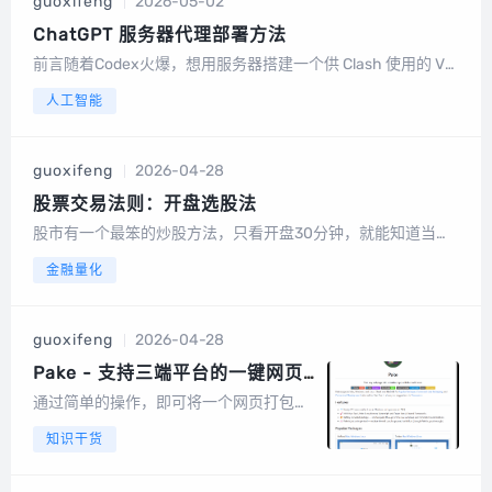
guoxifeng
2026-05-02
ChatGPT 服务器代理部署方法
前言随着Codex火爆，想用服务器搭建一个供 Clash 使用的 VP
N，并只让 ChatGPT 走代理、其他流量直连，性价比最高的方
人工智能
案是在你的服务器上部署一个代理服务（如 Xray、V2Ray），
然后在 Clas...
guoxifeng
2026-04-28
股票交易法则：开盘选股法
股市有一个最笨的炒股方法，只看开盘30分钟，就能知道当天
的涨跌，这个方法并不是什么复杂的技术，一步一步看如何操
金融量化
作。第一句、开盘半小时先涨后回落，而且回落的时候快速跌
破了当天的开盘价，那么这种情况说明短期主力已经跑了，后
面还会...
guoxifeng
2026-04-28
Pake - 支持三端平台的一键网页
打包桌面客户端程序
通过简单的操作，即可将一个网页打包成
桌面客户端。全云端操作，无需下载任何
知识干货
程序，随用随卸，自由自在。一、Pake介
绍Pake是一个将网页打包成桌面客户端的