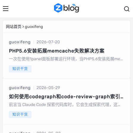
网站首页
> guoxifeng
guoxifeng
2026-07-20
PHP5.6安装拓展memcache失败解决方案
一次在使用1panel面板部署运行环境，当PHP5.6安装拓展mem
cache时提示：error: 'memcache' does not exist。原因是使
知识干货
用的 PHP 5.6 版本太旧了，已经不被 me...
guoxifeng
2026-05-29
如何使用codegraph和code-review-graph索引
代码知识图谱，提升效率
前言当 Claude Code 探索代码库时，它会生成探索代理，这些
代理使用 grep、glob 和 Read 扫描文件 — 每次工具调用都会消
知识干货
耗 tokens。为了提高效率，节省tokens。这里引入两个开源项
目，Code...